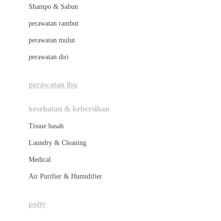
London Taxi
Shampo & Sabun
Love To Dream
perawatan rambut
perawatan mulut
M
perawatan diri
Magformers
Mama's Choice
perawatan ibu
Mamas&Papas
kesehatan & kebersihan
Mamaway
Tissue basah
Maxi Cosi
Laundry & Cleaning
Megabloks
Medical
Micro
Air Purifier & Humidifier
MiDeer
Mimi & Lula
potty
Mini Monkey