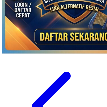
Xootz
Y
Yamatoya
Z
Zaxy
Zoggs
0-9
4Moms
59S