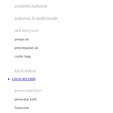
pengolah makanan
Joolz
Jujube
makanan & multivitamin
K
alat menyusui
Kiddycuts
pompa asi
Kumon
penyimpanan asi
L
cooler bags
Leapfrog
kursi makan
Leclerc
LOGIN RECEH69
Lee Vierra
Lillebaby
perawatan bayi
Little Bird Told Me
perawatan kulit
Little Miss Janis
Sunscreen