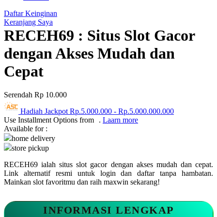
Q
Daftar Keinginan
Keranjang Saya
QV Baby
RECEH69 : Situs Slot Gacor
R
dengan Akses Mudah dan
Real Shades
Cepat
Red Castle
Serendah
Rp 10.000
Ribbon Madness
Hadiah Jackpot
Rp.5.000.000
-
Rp.5.000.000.000
S
Use Installment Options from
.
Laarn more
Available for :
Sebamed
home delivery
store pickup
Silver Cross
RECEH69 ialah situs slot gacor dengan akses mudah dan cepat.
Simply Idea
Link alternatif resmi untuk login dan daftar tanpa hambatan.
Mainkan slot favoritmu dan raih maxwin sekarang!
Skip Hop
Spectra
INFORMASI LENGKAP